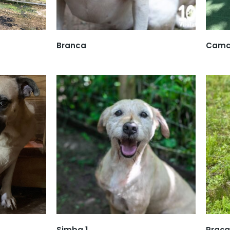
Branca
Cama
Simba 1
Praça