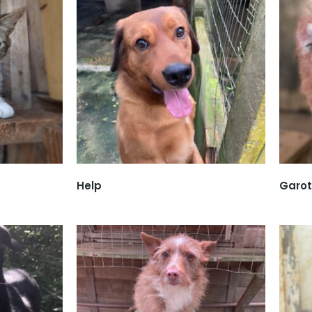
Help
Garo