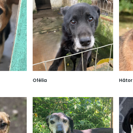
Ofélia
Hátor