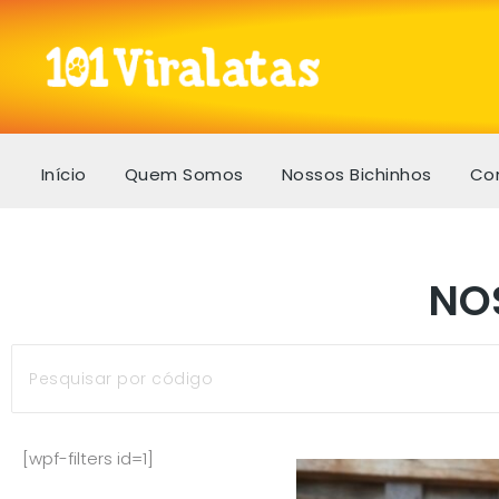
Início
Quem Somos
Nossos Bichinhos
Co
NO
[wpf-filters id=1]