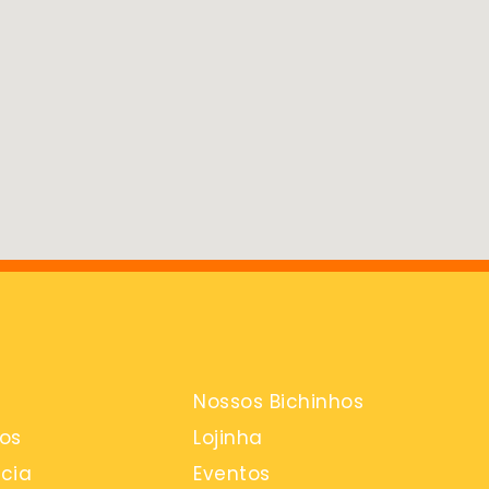
Nossos Bichinhos
os
Lojinha
cia
Eventos