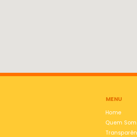
MENU
Home
Quem Som
Transparên