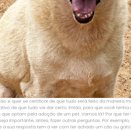
o e quer se certificar de que tudo será feito da maneira 
ativo de que tudo vai dar certo. Então, para que você tenha
s que optam pela adoção de um pet. Vamos lá? Por que ter
eja importante, antes, fazer outras perguntas. Por exemplo,
 a sua resposta tem a ver com ter achado um cão ou gato 