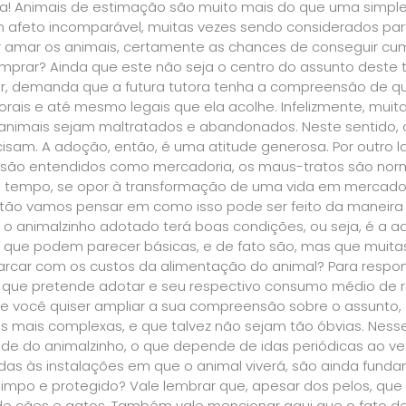
erta! Animais de estimação são muito mais do que uma simpl
 afeto incomparável, muitas vezes sendo considerados part
 amar os animais, certamente as chances de conseguir cum
prar? Ainda que este não seja o centro do assunto deste t
, demanda que a futura tutora tenha a compreensão de qu
rais e até mesmo legais que ela acolhe. Infelizmente, mui
animais sejam maltratados e abandonados. Neste sentido, o
cisam. A adoção, então, é uma atitude generosa. Por outro
 são entendidos como mercadoria, os maus-tratos são norma
o tempo, se opor à transformação de uma vida em mercador
ntão vamos pensar em como isso pode ser feito da maneir
 o animalzinho adotado terá boas condições, ou seja, é a 
 que podem parecer básicas, e de fato são, mas que muit
arcar com os custos da alimentação do animal? Para respon
o que pretende adotar e seu respectivo consumo médio de raç
e você quiser ampliar a sua compreensão sobre o assunto
 mais complexas, e que talvez não sejam tão óbvias. Ness
de do animalzinho, o que depende de idas periódicas ao ve
das às instalações em que o animal viverá, são ainda fund
limpo e protegido? Vale lembrar que, apesar dos pelos, que
e cães e gatos. Também vale mencionar aqui que o fato de