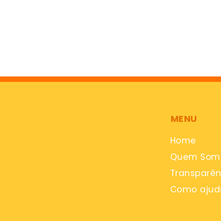
MENU
Home
Quem Som
Transparên
Como ajud