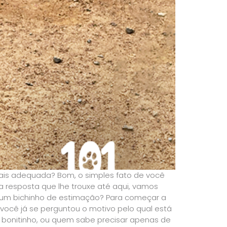
mais adequada? Bom, o simples fato de você
 a resposta que lhe trouxe até aqui, vamos
 um bichinho de estimação? Para começar a
 você já se perguntou o motivo pelo qual está
bonitinho, ou quem sabe precisar apenas de