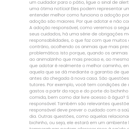
um cuidador para o pátio, ligue o sinal de al
uma ótima notícia! Eles podem representar um
entender melhor como funciona a adoção por
adoção são maiores. Por que adotar e não com
A adoção responsável, como veremos a seguir
seus cuidados, há uma série de obrigações mo
responsabilidades, o que faz com que muitos 
contrário, acolhendo os animais que mais pre
problemática. Isto porque, quando os animais
ao animalzinho que mais precisa e, ao mesm
que adotar é realmente o melhor caminho, e
aquela que se dá mediante a garantia de que
antes da chegada à nova casa. São questões
tutores. Por exemplo, você tem condições de 
gastos a partir da raça e do porte do bichinh
comida, bem como dar livre acesso à água? S
responsável. Também são relevantes questões
responsável deve prever o cuidado com a saú
dia. Outras questões, como aquelas relaciona
bichinho, ou seja, ele estará em um ambiente 
temperaturas podem oferecer risco à saúde d