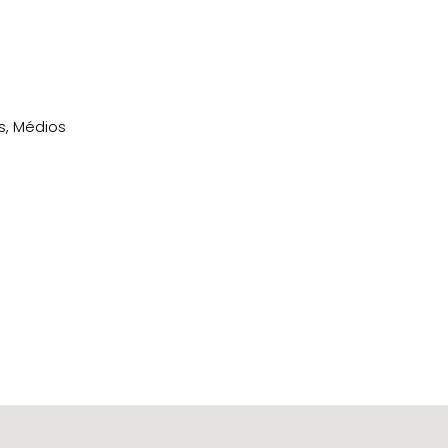
s
,
Médios